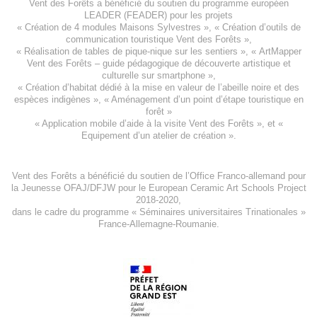
Vent des Forêts a bénéficié du soutien du programme européen
LEADER (FEADER)
pour les projets
«
Création de 4 modules Maisons Sylvestres
», «
Création d’outils de
communication touristique Vent des Forêts
»,
« Réalisation de tables de pique-nique sur les sentiers », «
ArtMapper
Vent des Forêts
– guide pédagogique de découverte artistique et
culturelle sur smartphone »,
«
Création d’habitat dédié à la mise en valeur de l’abeille noire et des
espèces indigène
s », «
Aménagement d’un point d’étape touristique en
forêt
»
«
Application mobile d’aide à la visite Vent des Forêts
», et «
Equipement d’un atelier de création
».
Vent des Forêts a bénéficié du soutien de l’Office Franco-allemand pour
la Jeunesse
OFAJ/DFJW
pour le
European Ceramic Art Schools Project
2018-2020
,
dans le cadre du programme « Séminaires universitaires Trinationales »
France-Allemagne-Roumanie.