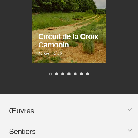
Circuit de la Croix
Circ
Camonin
Mar
14 km
·
4h30
10 km
Œuvres
Sentiers