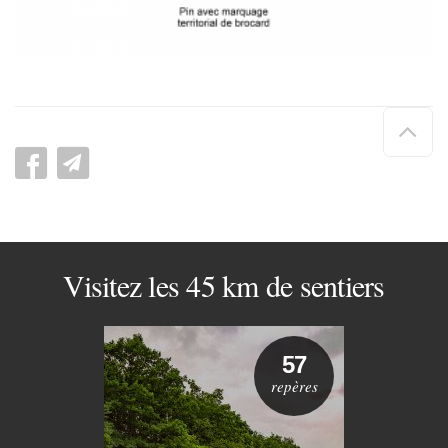
Hau
de
pag
Visitez les 45 km de sentiers
57
repères