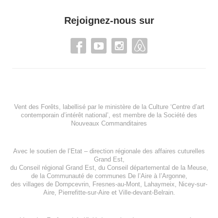
Rejoignez-nous sur
Vent des Forêts, labellisé par le ministère de la Culture ‘Centre d’art
contemporain d’intérêt national’, est membre de
la Société des
Nouveaux Commanditaires
Avec le soutien de l’
Etat – direction régionale des affaires cuturelles
Grand Est
,
du
Conseil régional Grand Est
, du
Conseil départemental de la Meuse
,
de la
Communauté de communes De l’Aire à l’Argonne
,
des villages de
Dompcevrin
,
Fresnes-au-Mont
,
Lahaymeix
,
Nicey-sur-
Aire
,
Pierrefitte-sur-Aire
et
Ville-devant-Belrain
.