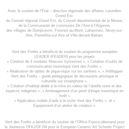
Avec le soutien de l’
Etat – direction régionale des affaires cuturelles
Grand Est
,
du
Conseil régional Grand Est
, du
Conseil départemental de la Meuse
,
de la
Communauté de communes De l’Aire à l’Argonne
,
des villages de
Dompcevrin
,
Fresnes-au-Mont
,
Lahaymeix
,
Nicey-sur-
Aire
,
Pierrefitte-sur-Aire
et
Ville-devant-Belrain
.
Vent des Forêts a bénéficié du soutien du programme européen
LEADER (FEADER)
pour les projets
«
Création de 4 modules Maisons Sylvestres
», «
Création d’outils de
communication touristique Vent des Forêts
»,
« Réalisation de tables de pique-nique sur les sentiers », «
ArtMapper
Vent des Forêts
– guide pédagogique de découverte artistique et
culturelle sur smartphone »,
«
Création d’habitat dédié à la mise en valeur de l’abeille noire et des
espèces indigène
s », «
Aménagement d’un point d’étape touristique en
forêt
»
«
Application mobile d’aide à la visite Vent des Forêts
», et «
Equipement d’un atelier de création
».
Vent des Forêts a bénéficié du soutien de l’Office Franco-allemand pour
la Jeunesse
OFAJ/DFJW
pour le
European Ceramic Art Schools Project