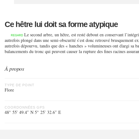
Ce hêtre lui doit sa forme atypique
Le second arbre, un hêtre, est resté debout en conservant l’intégr
REGARD
autrefois plongé dans une semi-obscurité s’est donc retrouvé brusquement ex
autrefois dépourvu, tandis que des « hanches » volumineuses ont élargi sa ba
balancements du tronc qui peuvent causer la rupture des fines racines assuran
À propos
TYPE DE POINT
Flore
COORDONNÉES GPS
48° 55′ 49.4″ N 5° 25′ 32.6″ E