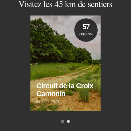
Visitez les 45 km de sentiers
57
repères
Circuit de la Croix
Circ
Camonin
Mar
14 km
·
4h30
10 km