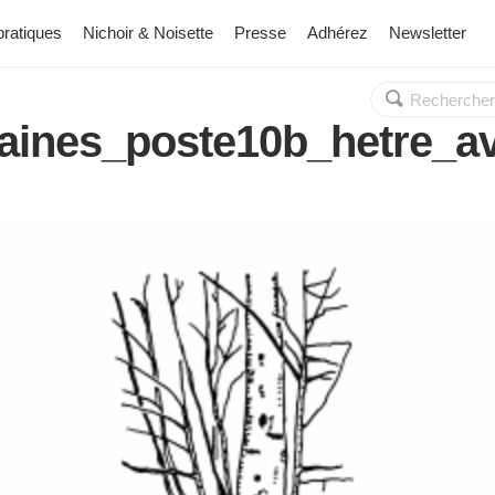
pratiques
Nichoir & Noisette
Presse
Adhérez
Newsletter
Rechercher :
OK
ntaines_poste10b_hetre