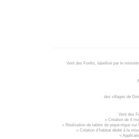
Vent des Forêts, labellisé par le ministè
A
des villages de
Dom
Vent des F
«
Création de 4 m
« Réalisation de tables de pique-nique sur 
«
Création d’habitat dédié à la mis
«
Applicati