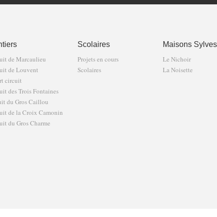
tiers
Scolaires
Maisons Sylves
uit de Marcaulieu
Projets en cours
Le Nichoir
uit de Louvent
Scolaires
La Noisette
t circuit
uit des Trois Fontaines
uit du Gros Caillou
uit de la Croix Camonin
uit du Gros Charme