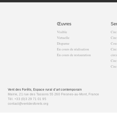
Œuvres
Sen
Visible
Circ
Virtuelle
Circ
Disparue
Cour
En cours de réalisation
Circ
En cours de restauration
circ
Circ
Circ
Vent des Forêts, Espace rural d’art contemporain
Mairie, 21 rue des Tassons 55 260 Fresnes-au-Mont, France
Tél. +33 (0)3 29 71 01 95
contact@ventdesforets.org