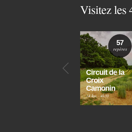
Visitez les
57
repères
Précédent
Circuit de la
Croix
Camonin
14 km
·
4h30