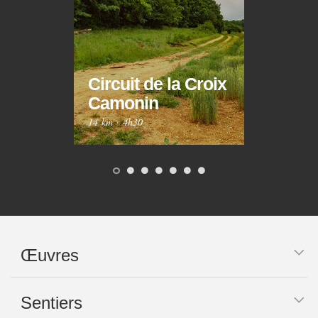
Circuit de la Croix
Circ
Camonin
Mar
14 km
·
4h30
10 km
Œuvres
Sentiers