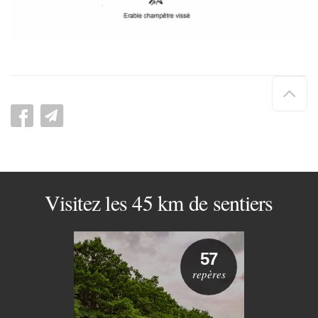
Hau
de
pag
Visitez les 45 km de sentiers
57
repères