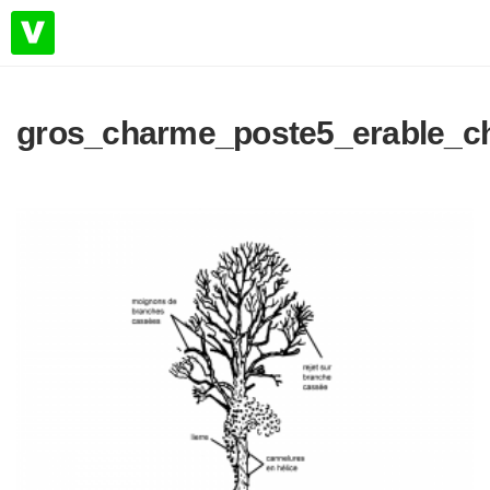
gros_charme_poste5_erable_c