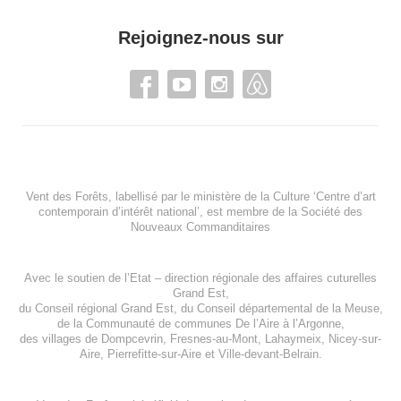
Rejoignez-nous sur
Vent des Forêts, labellisé par le ministère de la Culture ‘Centre d’art
contemporain d’intérêt national’, est membre de
la Société des
Nouveaux Commanditaires
Avec le soutien de l’
Etat – direction régionale des affaires cuturelles
Grand Est
,
du
Conseil régional Grand Est
, du
Conseil départemental de la Meuse
,
de la
Communauté de communes De l’Aire à l’Argonne
,
des villages de
Dompcevrin
,
Fresnes-au-Mont
,
Lahaymeix
,
Nicey-sur-
Aire
,
Pierrefitte-sur-Aire
et
Ville-devant-Belrain
.