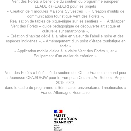
Vent des Forêts a bénéficié du soutien du programme européen
LEADER (FEADER)
pour les projets
«
Création de 4 modules Maisons Sylvestres
», «
Création d’outils de
communication touristique Vent des Forêts
»,
« Réalisation de tables de pique-nique sur les sentiers », «
ArtMapper
Vent des Forêts
– guide pédagogique de découverte artistique et
culturelle sur smartphone »,
«
Création d’habitat dédié à la mise en valeur de l’abeille noire et des
espèces indigène
s », «
Aménagement d’un point d’étape touristique en
forêt
»
«
Application mobile d’aide à la visite Vent des Forêts
», et «
Equipement d’un atelier de création
».
Vent des Forêts a bénéficié du soutien de l’Office Franco-allemand pour
la Jeunesse
OFAJ/DFJW
pour le
European Ceramic Art Schools Project
2018-2020
,
dans le cadre du programme « Séminaires universitaires Trinationales »
France-Allemagne-Roumanie.