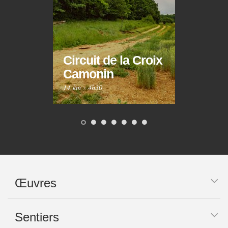
Circuit de la Croix
Circ
Camonin
Mar
14 km
·
4h30
10 km
Œuvres
Sentiers