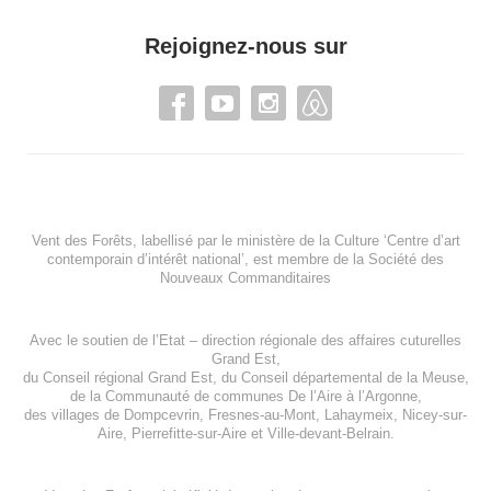
Rejoignez-nous sur
Vent des Forêts, labellisé par le ministère de la Culture ‘Centre d’art
contemporain d’intérêt national’, est membre de
la Société des
Nouveaux Commanditaires
Avec le soutien de l’
Etat – direction régionale des affaires cuturelles
Grand Est
,
du
Conseil régional Grand Est
, du
Conseil départemental de la Meuse
,
de la
Communauté de communes De l’Aire à l’Argonne
,
des villages de
Dompcevrin
,
Fresnes-au-Mont
,
Lahaymeix
,
Nicey-sur-
Aire
,
Pierrefitte-sur-Aire
et
Ville-devant-Belrain
.