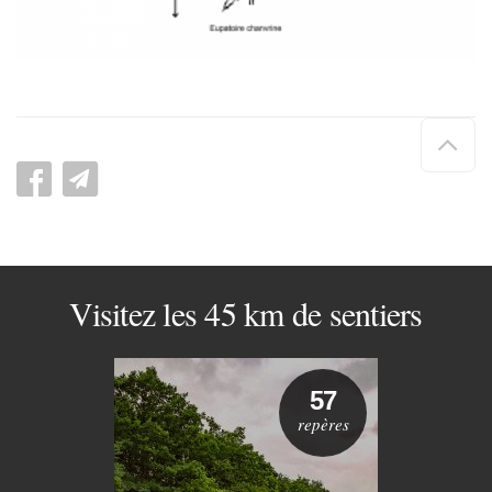
Hau
de
pag
Visitez les 45 km de sentiers
57
repères