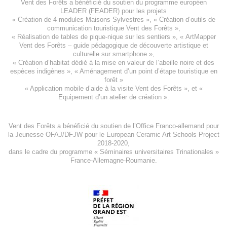
Vent des Forêts a bénéficié du soutien du programme européen
LEADER (FEADER)
pour les projets
«
Création de 4 modules Maisons Sylvestres
», «
Création d’outils de
communication touristique Vent des Forêts
»,
« Réalisation de tables de pique-nique sur les sentiers », «
ArtMapper
Vent des Forêts
– guide pédagogique de découverte artistique et
culturelle sur smartphone »,
«
Création d’habitat dédié à la mise en valeur de l’abeille noire et des
espèces indigène
s », «
Aménagement d’un point d’étape touristique en
forêt
»
«
Application mobile d’aide à la visite Vent des Forêts
», et «
Equipement d’un atelier de création
».
Vent des Forêts a bénéficié du soutien de l’Office Franco-allemand pour
la Jeunesse
OFAJ/DFJW
pour le
European Ceramic Art Schools Project
2018-2020
,
dans le cadre du programme « Séminaires universitaires Trinationales »
France-Allemagne-Roumanie.