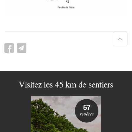
Hau
de
pag
Visitez les 45 km de sentiers
57
repères