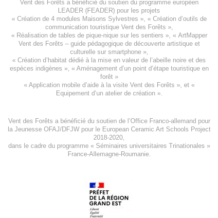
Vent des Forêts a bénéficié du soutien du programme européen
LEADER (FEADER)
pour les projets
«
Création de 4 modules Maisons Sylvestres
», «
Création d’outils de
communication touristique Vent des Forêts
»,
« Réalisation de tables de pique-nique sur les sentiers », «
ArtMapper
Vent des Forêts
– guide pédagogique de découverte artistique et
culturelle sur smartphone »,
«
Création d’habitat dédié à la mise en valeur de l’abeille noire et des
espèces indigène
s », «
Aménagement d’un point d’étape touristique en
forêt
»
«
Application mobile d’aide à la visite Vent des Forêts
», et «
Equipement d’un atelier de création
».
Vent des Forêts a bénéficié du soutien de l’Office Franco-allemand pour
la Jeunesse
OFAJ/DFJW
pour le
European Ceramic Art Schools Project
2018-2020
,
dans le cadre du programme « Séminaires universitaires Trinationales »
France-Allemagne-Roumanie.