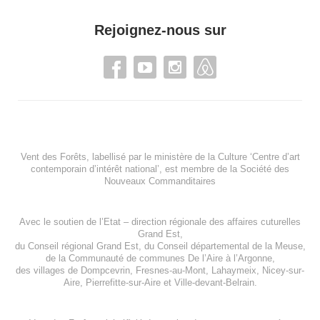
Rejoignez-nous sur
Vent des Forêts, labellisé par le ministère de la Culture ‘Centre d’art
contemporain d’intérêt national’, est membre de
la Société des
Nouveaux Commanditaires
Avec le soutien de l’
Etat – direction régionale des affaires cuturelles
Grand Est
,
du
Conseil régional Grand Est
, du
Conseil départemental de la Meuse
,
de la
Communauté de communes De l’Aire à l’Argonne
,
des villages de
Dompcevrin
,
Fresnes-au-Mont
,
Lahaymeix
,
Nicey-sur-
Aire
,
Pierrefitte-sur-Aire
et
Ville-devant-Belrain
.