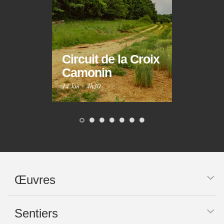
Circuit de la Croix
Circ
Camonin
Mar
14 km
·
4h30
10 km
Œuvres
Sentiers