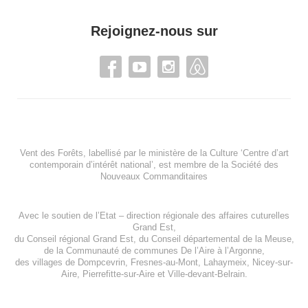
Rejoignez-nous sur
Vent des Forêts, labellisé par le ministère de la Culture ‘Centre d’art
contemporain d’intérêt national’, est membre de
la Société des
Nouveaux Commanditaires
Avec le soutien de l’
Etat – direction régionale des affaires cuturelles
Grand Est
,
du
Conseil régional Grand Est
, du
Conseil départemental de la Meuse
,
de la
Communauté de communes De l’Aire à l’Argonne
,
des villages de
Dompcevrin
,
Fresnes-au-Mont
,
Lahaymeix
,
Nicey-sur-
Aire
,
Pierrefitte-sur-Aire
et
Ville-devant-Belrain
.