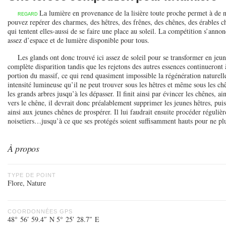
La lumière en provenance de la lisière toute proche permet à de 
REGARD
pouvez repérer des charmes, des hêtres, des frênes, des chênes, des érables cham
qui tentent elles-aussi de se faire une place au soleil. La compétition s’anno
assez d’espace et de lumière disponible pour tous.
Les glands ont donc trouvé ici assez de soleil pour se transformer en jeu
complète disparition tandis que les rejetons des autres essences continueront 
portion du massif, ce qui rend quasiment impossible la régénération naturelle
intensité lumineuse qu’il ne peut trouver sous les hêtres et même sous les chê
les grands arbres jusqu’à les dépasser. Il finit ainsi par évincer les chênes, a
vers le chêne, il devrait donc préalablement supprimer les jeunes hêtres, pui
ainsi aux jeunes chênes de prospérer. Il lui faudrait ensuite procéder réguli
noisetiers…jusqu’à ce que ses protégés soient suffisamment hauts pour ne pl
À propos
TYPE DE POINT
Flore, Nature
COORDONNÉES GPS
48° 56′ 59.4″ N 5° 25′ 28.7″ E