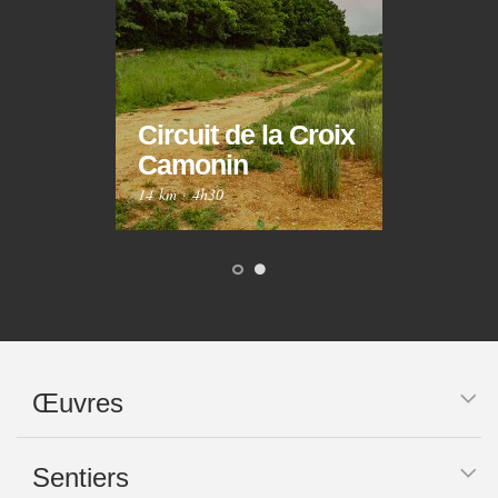
Circuit de la Croix
Circ
Camonin
Mar
14 km
·
4h30
10 km
Œuvres
Sentiers