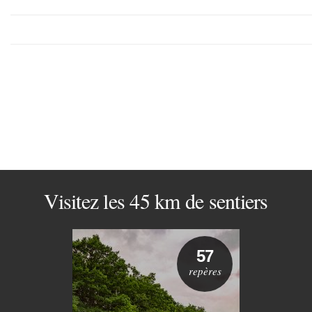
Visitez les 45 km de sentiers
57
repères