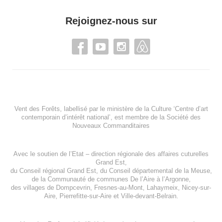
Rejoignez-nous sur
Vent des Forêts, labellisé par le ministère de la Culture ‘Centre d’art
contemporain d’intérêt national’, est membre de
la Société des
Nouveaux Commanditaires
Avec le soutien de l’
Etat – direction régionale des affaires cuturelles
Grand Est
,
du
Conseil régional Grand Est
, du
Conseil départemental de la Meuse
,
de la
Communauté de communes De l’Aire à l’Argonne
,
des villages de
Dompcevrin
,
Fresnes-au-Mont
,
Lahaymeix
,
Nicey-sur-
Aire
,
Pierrefitte-sur-Aire
et
Ville-devant-Belrain
.