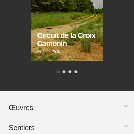
Circuit de la Croix
Circ
Camonin
Mar
14 km
·
4h30
10 km
Œuvres
Sentiers