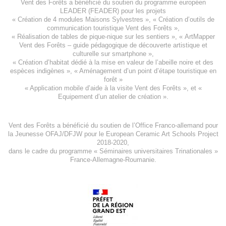
Vent des Forêts a bénéficié du soutien du programme européen
LEADER (FEADER)
pour les projets
«
Création de 4 modules Maisons Sylvestres
», «
Création d’outils de
communication touristique Vent des Forêts
»,
« Réalisation de tables de pique-nique sur les sentiers », «
ArtMapper
Vent des Forêts
– guide pédagogique de découverte artistique et
culturelle sur smartphone »,
«
Création d’habitat dédié à la mise en valeur de l’abeille noire et des
espèces indigène
s », «
Aménagement d’un point d’étape touristique en
forêt
»
«
Application mobile d’aide à la visite Vent des Forêts
», et «
Equipement d’un atelier de création
».
Vent des Forêts a bénéficié du soutien de l’Office Franco-allemand pour
la Jeunesse
OFAJ/DFJW
pour le
European Ceramic Art Schools Project
2018-2020
,
dans le cadre du programme « Séminaires universitaires Trinationales »
France-Allemagne-Roumanie.