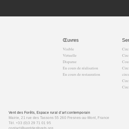
Œuvres
Sen
Visible
Circ
Virtuelle
Circ
Disparue
Cour
En cours de réalisation
Circ
En cours de restauration
circ
Circ
Circ
Vent des Forêts, Espace rural d’art contemporain
Mairie, 21 rue des Tassons 55 260 Fresnes-au-Mont, France
Tél. +33 (0)3 29 71 01 95
contact@ventdesforets.org