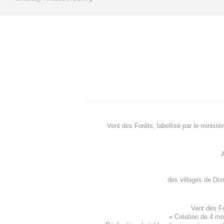
Vent des Forêts, labellisé par le ministè
A
des villages de
Dom
Vent des F
«
Création de 4 m