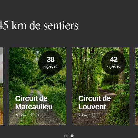
 45 km de sentiers
38
42
repères
repères
Circuit de
Circuit de
Marcaulieu
Louvent
10 km
·
3h30
9 km
·
3h