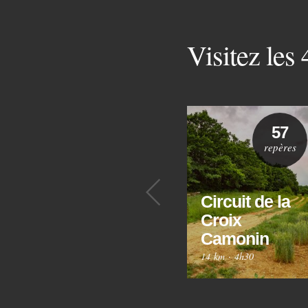
Visitez les
57
repères
Précédent
Circuit de la
Croix
Camonin
14 km
·
4h30