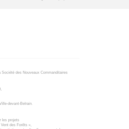
a Société des Nouveaux Commanditaires
t
,
Ville-devant-Belrain
.
 les projets
e Vent des Forêts
»,