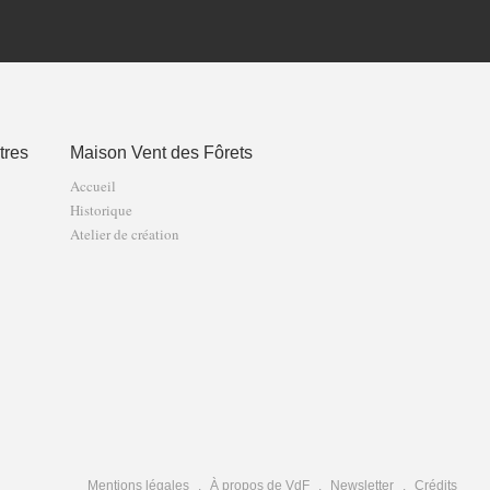
tres
Maison Vent des Fôrets
Accueil
Historique
Atelier de création
Mentions légales
À propos de VdF
Newsletter
Crédits