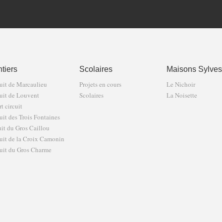
tiers
Scolaires
Maisons Sylves
uit de Marcaulieu
Projets en cours
Le Nichoir
uit de Louvent
Scolaires
La Noisette
t circuit
uit des Trois Fontaines
uit du Gros Caillou
uit de la Croix Camonin
uit du Gros Charme