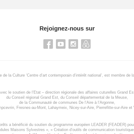
Rejoignez-nous sur
re de la Culture ‘Centre d’art contemporain d’intérêt national’, est membre de
l
vec le soutien de l’
Etat – direction régionale des affaires cuturelles Grand Es
du
Conseil régional Grand Est
, du
Conseil départemental de la Meuse
,
de la
Communauté de communes De l’Aire à l’Argonne
,
pcevrin
,
Fresnes-au-Mont
,
Lahaymeix
,
Nicey-sur-Aire
,
Pierrefitte-sur-Aire
et
orêts a bénéficié du soutien du programme européen
LEADER (FEADER)
pour
odules Maisons Sylvestres
», «
Création d’outils de communication touristiqu