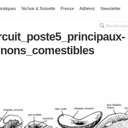
pratiques
Nichoir & Noisette
Presse
Adhérez
Newsletter
Rechercher :
OK
rcuit_poste5_principaux-
nons_comestibles