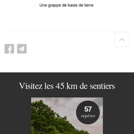
Hau
de
pag
Visitez les 45 km de sentiers
57
repères