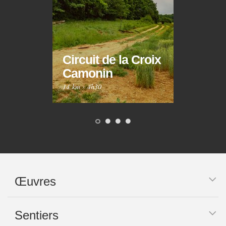
Circuit de la Croix
Circ
Camonin
Mar
14 km
·
4h30
10 km
Œuvres
Sentiers