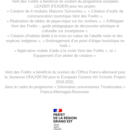
Vent des Forêts a bénéficié du soutien du programme européen
LEADER (FEADER)
pour les projets
«
Création de 4 modules Maisons Sylvestres
», «
Création d’outils de
communication touristique Vent des Forêts
»,
« Réalisation de tables de pique-nique sur les sentiers », «
ArtMapper
Vent des Forêts
– guide pédagogique de découverte artistique et
culturelle sur smartphone »,
«
Création d’habitat dédié à la mise en valeur de l’abeille noire et des
espèces indigène
s », «
Aménagement d’un point d’étape touristique en
forêt
»
«
Application mobile d’aide à la visite Vent des Forêts
», et «
Equipement d’un atelier de création
».
Vent des Forêts a bénéficié du soutien de l’Office Franco-allemand pour
la Jeunesse
OFAJ/DFJW
pour le
European Ceramic Art Schools Project
2018-2020
,
dans le cadre du programme « Séminaires universitaires Trinationales »
France-Allemagne-Roumanie.