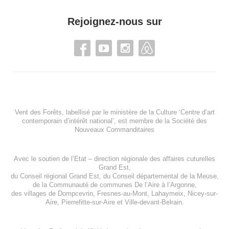
Rejoignez-nous sur
Vent des Forêts, labellisé par le ministère de la Culture ‘Centre d’art
contemporain d’intérêt national’, est membre de
la Société des
Nouveaux Commanditaires
Avec le soutien de l’
Etat – direction régionale des affaires cuturelles
Grand Est
,
du
Conseil régional Grand Est
, du
Conseil départemental de la Meuse
,
de la
Communauté de communes De l’Aire à l’Argonne
,
des villages de
Dompcevrin
,
Fresnes-au-Mont
,
Lahaymeix
,
Nicey-sur-
Aire
,
Pierrefitte-sur-Aire
et
Ville-devant-Belrain
.