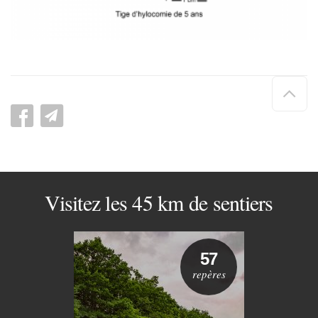
Hau
de
pag
Visitez les 45 km de sentiers
57
repères