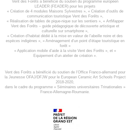
Vent des Forêts a bénéficié du soutien du programme européen
LEADER (FEADER)
pour les projets
«
Création de 4 modules Maisons Sylvestres
», «
Création d’outils de
communication touristique Vent des Forêts
»,
« Réalisation de tables de pique-nique sur les sentiers », «
ArtMapper
Vent des Forêts
– guide pédagogique de découverte artistique et
culturelle sur smartphone »,
«
Création d’habitat dédié à la mise en valeur de l’abeille noire et des
espèces indigène
s », «
Aménagement d’un point d’étape touristique en
forêt
»
«
Application mobile d’aide à la visite Vent des Forêts
», et «
Equipement d’un atelier de création
».
Vent des Forêts a bénéficié du soutien de l’Office Franco-allemand pour
la Jeunesse
OFAJ/DFJW
pour le
European Ceramic Art Schools Project
2018-2020
,
dans le cadre du programme « Séminaires universitaires Trinationales »
France-Allemagne-Roumanie.