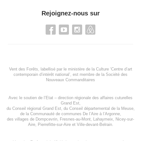
Rejoignez-nous sur
Vent des Forêts, labellisé par le ministère de la Culture ‘Centre d’art
contemporain d’intérêt national’, est membre de
la Société des
Nouveaux Commanditaires
Avec le soutien de l’
Etat – direction régionale des affaires cuturelles
Grand Est
,
du
Conseil régional Grand Est
, du
Conseil départemental de la Meuse
,
de la
Communauté de communes De l’Aire à l’Argonne
,
des villages de
Dompcevrin
,
Fresnes-au-Mont
,
Lahaymeix
,
Nicey-sur-
Aire
,
Pierrefitte-sur-Aire
et
Ville-devant-Belrain
.