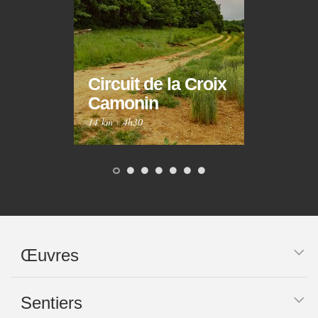
Circuit de la Croix
Circ
Camonin
Mar
14 km
·
4h30
10 km
Œuvres
Sentiers