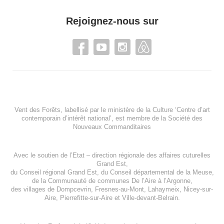
Rejoignez-nous sur
Vent des Forêts, labellisé par le ministère de la Culture ‘Centre d’art
contemporain d’intérêt national’, est membre de
la Société des
Nouveaux Commanditaires
Avec le soutien de l’
Etat – direction régionale des affaires cuturelles
Grand Est
,
du
Conseil régional Grand Est
, du
Conseil départemental de la Meuse
,
de la
Communauté de communes De l’Aire à l’Argonne
,
des villages de
Dompcevrin
,
Fresnes-au-Mont
,
Lahaymeix
,
Nicey-sur-
Aire
,
Pierrefitte-sur-Aire
et
Ville-devant-Belrain
.