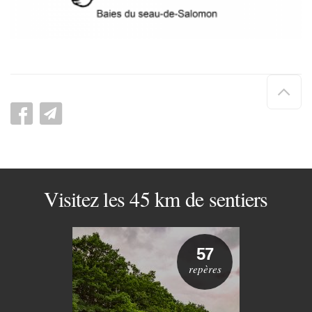
Hau
de
pag
Visitez les 45 km de sentiers
57
repères