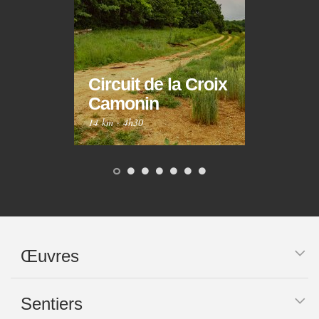
Circuit de la Croix
Circ
Camonin
Mar
14 km
·
4h30
10 km
Œuvres
Sentiers