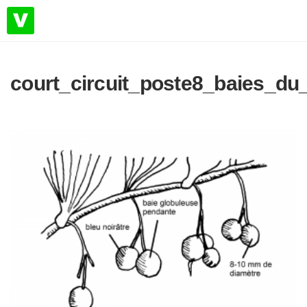
court_circuit_poste8_baies_d