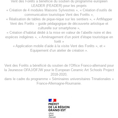
Vent des Forêts a bénéficié du soutien du programme européen
LEADER (FEADER)
pour les projets
«
Création de 4 modules Maisons Sylvestres
», «
Création d’outils de
communication touristique Vent des Forêts
»,
« Réalisation de tables de pique-nique sur les sentiers », «
ArtMapper
Vent des Forêts
– guide pédagogique de découverte artistique et
culturelle sur smartphone »,
«
Création d’habitat dédié à la mise en valeur de l’abeille noire et des
espèces indigène
s », «
Aménagement d’un point d’étape touristique en
forêt
»
«
Application mobile d’aide à la visite Vent des Forêts
», et «
Equipement d’un atelier de création
».
Vent des Forêts a bénéficié du soutien de l’Office Franco-allemand pour
la Jeunesse
OFAJ/DFJW
pour le
European Ceramic Art Schools Project
2018-2020
,
dans le cadre du programme « Séminaires universitaires Trinationales »
France-Allemagne-Roumanie.