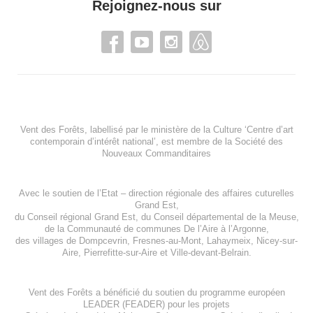
Rejoignez-nous sur
Vent des Forêts, labellisé par le ministère de la Culture ‘Centre d’art
contemporain d’intérêt national’, est membre de
la Société des
Nouveaux Commanditaires
Avec le soutien de l’
Etat – direction régionale des affaires cuturelles
Grand Est
,
du
Conseil régional Grand Est
, du
Conseil départemental de la Meuse
,
de la
Communauté de communes De l’Aire à l’Argonne
,
des villages de
Dompcevrin
,
Fresnes-au-Mont
,
Lahaymeix
,
Nicey-sur-
Aire
,
Pierrefitte-sur-Aire
et
Ville-devant-Belrain
.
Vent des Forêts a bénéficié du soutien du programme européen
LEADER (FEADER)
pour les projets