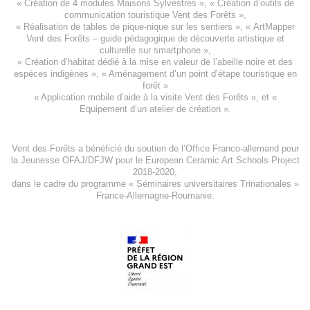
«
Création de 4 modules Maisons Sylvestres
», «
Création d’outils de
communication touristique Vent des Forêts
»,
« Réalisation de tables de pique-nique sur les sentiers », «
ArtMapper
Vent des Forêts
– guide pédagogique de découverte artistique et
culturelle sur smartphone »,
«
Création d’habitat dédié à la mise en valeur de l’abeille noire et des
espèces indigène
s », «
Aménagement d’un point d’étape touristique en
forêt
»
«
Application mobile d’aide à la visite Vent des Forêts
», et «
Equipement d’un atelier de création
».
Vent des Forêts a bénéficié du soutien de l’Office Franco-allemand pour
la Jeunesse
OFAJ/DFJW
pour le
European Ceramic Art Schools Project
2018-2020
,
dans le cadre du programme « Séminaires universitaires Trinationales »
France-Allemagne-Roumanie.