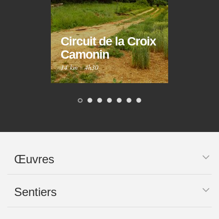
Circuit de la Croix
Circ
Camonin
Mar
14 km
·
4h30
10 km
Œuvres
Sentiers