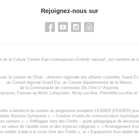
Rejoignez-nous sur
re de la Culture ‘Centre d’art contemporain d’intérêt national’, est membre de
l
vec le soutien de l’
Etat – direction régionale des affaires cuturelles Grand Es
du
Conseil régional Grand Est
, du
Conseil départemental de la Meuse
,
de la
Communauté de communes De l’Aire à l’Argonne
,
pcevrin
,
Fresnes-au-Mont
,
Lahaymeix
,
Nicey-sur-Aire
,
Pierrefitte-sur-Aire
et
orêts a bénéficié du soutien du programme européen
LEADER (FEADER)
pour
odules Maisons Sylvestres
», «
Création d’outils de communication touristiqu
les sentiers », «
ArtMapper Vent des Forêts
– guide pédagogique de découverte
e en valeur de l’abeille noire et des espèces indigène
s », «
Aménagement d’un p
on mobile d’aide à la visite Vent des Forêts
», et «
Equipement d’un atelier de