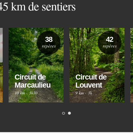
 45 km de sentiers
38
42
repères
repères
Circuit de
Circuit de
Marcaulieu
Louvent
10 km
·
3h30
9 km
·
3h