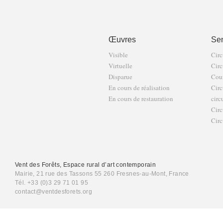
Œuvres
Sen
Visible
Circ
Virtuelle
Circ
Disparue
Cour
En cours de réalisation
Circ
En cours de restauration
circ
Circ
Circ
Vent des Forêts, Espace rural d’art contemporain
Mairie, 21 rue des Tassons 55 260 Fresnes-au-Mont, France
Tél. +33 (0)3 29 71 01 95
contact@ventdesforets.org