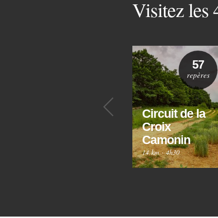
Visitez les
57
repères
Précédent
Circuit de la
Croix
Camonin
14 km
·
4h30