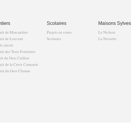
tiers
Scolaires
Maisons Sylves
uit de Marcaulieu
Projets en cours
Le Nichoir
uit de Louvent
Scolaires
La Noisette
t circuit
uit des Trois Fontaines
uit du Gros Caillou
uit de la Croix Camonin
uit du Gros Charme