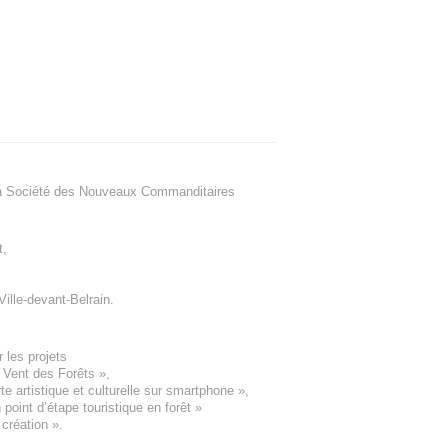
a Société des Nouveaux Commanditaires
t
,
Ville-devant-Belrain
.
 les projets
e Vent des Forêts
»,
 artistique et culturelle sur smartphone »,
oint d’étape touristique en forêt
»
 création
».