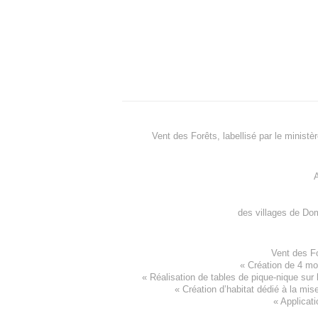
Vent des Forêts, labellisé par le ministè
A
des villages de
Dom
Vent des F
«
Création de 4 m
« Réalisation de tables de pique-nique sur 
«
Création d’habitat dédié à la mis
«
Applicati