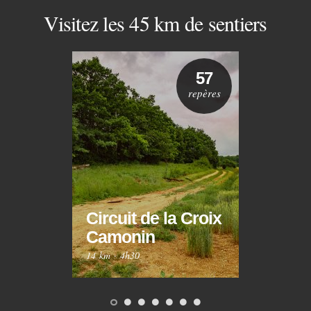
Visitez les 45 km de sentiers
57
repères
Circuit de la Croix
Circ
Camonin
Mar
14 km
·
4h30
10 km