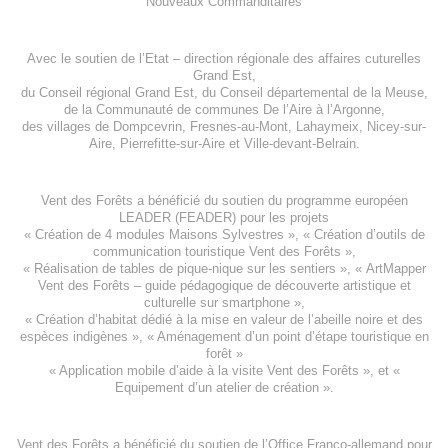
Nouveaux Commanditaires
Avec le soutien de l’
Etat – direction régionale des affaires cuturelles
Grand Est
,
du
Conseil régional Grand Est
, du
Conseil départemental de la Meuse
,
de la
Communauté de communes De l’Aire à l’Argonne
,
des villages de
Dompcevrin
,
Fresnes-au-Mont
,
Lahaymeix
,
Nicey-sur-
Aire
,
Pierrefitte-sur-Aire
et
Ville-devant-Belrain
.
Vent des Forêts a bénéficié du soutien du programme européen
LEADER (FEADER)
pour les projets
«
Création de 4 modules Maisons Sylvestres
», «
Création d’outils de
communication touristique Vent des Forêts
»,
« Réalisation de tables de pique-nique sur les sentiers », «
ArtMapper
Vent des Forêts
– guide pédagogique de découverte artistique et
culturelle sur smartphone »,
«
Création d’habitat dédié à la mise en valeur de l’abeille noire et des
espèces indigène
s », «
Aménagement d’un point d’étape touristique en
forêt
»
«
Application mobile d’aide à la visite Vent des Forêts
», et «
Equipement d’un atelier de création
».
Vent des Forêts a bénéficié du soutien de l’Office Franco-allemand pour