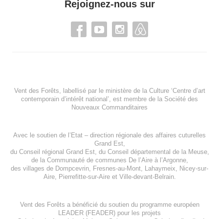
Rejoignez-nous sur
Vent des Forêts, labellisé par le ministère de la Culture ‘Centre d’art
contemporain d’intérêt national’, est membre de
la Société des
Nouveaux Commanditaires
Avec le soutien de l’
Etat – direction régionale des affaires cuturelles
Grand Est
,
du
Conseil régional Grand Est
, du
Conseil départemental de la Meuse
,
de la
Communauté de communes De l’Aire à l’Argonne
,
des villages de
Dompcevrin
,
Fresnes-au-Mont
,
Lahaymeix
,
Nicey-sur-
Aire
,
Pierrefitte-sur-Aire
et
Ville-devant-Belrain
.
Vent des Forêts a bénéficié du soutien du programme européen
LEADER (FEADER)
pour les projets