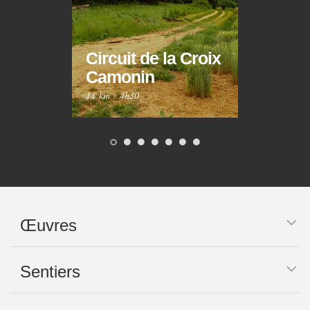
Circuit de la Croix
Circ
Camonin
Mar
14 km
·
4h30
10 km
Œuvres
Sentiers