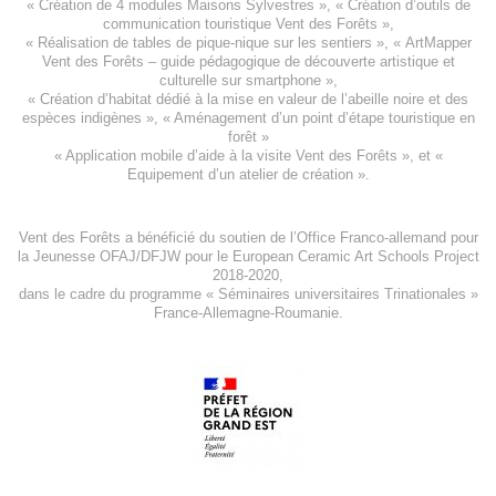
«
Création de 4 modules Maisons Sylvestres
», «
Création d’outils de
communication touristique Vent des Forêts
»,
« Réalisation de tables de pique-nique sur les sentiers », «
ArtMapper
Vent des Forêts
– guide pédagogique de découverte artistique et
culturelle sur smartphone »,
«
Création d’habitat dédié à la mise en valeur de l’abeille noire et des
espèces indigène
s », «
Aménagement d’un point d’étape touristique en
forêt
»
«
Application mobile d’aide à la visite Vent des Forêts
», et «
Equipement d’un atelier de création
».
Vent des Forêts a bénéficié du soutien de l’Office Franco-allemand pour
la Jeunesse
OFAJ/DFJW
pour le
European Ceramic Art Schools Project
2018-2020
,
dans le cadre du programme « Séminaires universitaires Trinationales »
France-Allemagne-Roumanie.