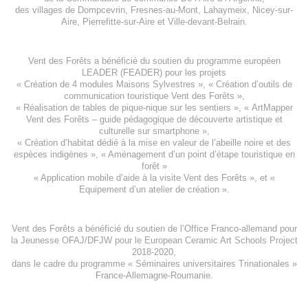
des villages de
Dompcevrin
,
Fresnes-au-Mont
,
Lahaymeix
,
Nicey-sur-
Aire
,
Pierrefitte-sur-Aire
et
Ville-devant-Belrain
.
Vent des Forêts a bénéficié du soutien du programme européen
LEADER (FEADER)
pour les projets
«
Création de 4 modules Maisons Sylvestres
», «
Création d’outils de
communication touristique Vent des Forêts
»,
« Réalisation de tables de pique-nique sur les sentiers », «
ArtMapper
Vent des Forêts
– guide pédagogique de découverte artistique et
culturelle sur smartphone »,
«
Création d’habitat dédié à la mise en valeur de l’abeille noire et des
espèces indigène
s », «
Aménagement d’un point d’étape touristique en
forêt
»
«
Application mobile d’aide à la visite Vent des Forêts
», et «
Equipement d’un atelier de création
».
Vent des Forêts a bénéficié du soutien de l’Office Franco-allemand pour
la Jeunesse
OFAJ/DFJW
pour le
European Ceramic Art Schools Project
2018-2020
,
dans le cadre du programme « Séminaires universitaires Trinationales »
France-Allemagne-Roumanie.