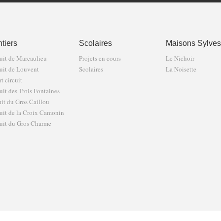
tiers
Scolaires
Maisons Sylves
uit de Marcaulieu
Projets en cours
Le Nichoir
uit de Louvent
Scolaires
La Noisette
t circuit
uit des Trois Fontaines
uit du Gros Caillou
uit de la Croix Camonin
uit du Gros Charme