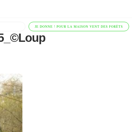
JE DONNE ! POUR LA MAISON VENT DES FORÊTS
15_©Loup