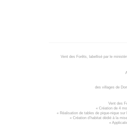
Vent des Forêts, labellisé par le ministè
A
des villages de
Dom
Vent des F
«
Création de 4 m
« Réalisation de tables de pique-nique sur 
«
Création d’habitat dédié à la mis
«
Applicati