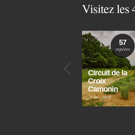
Visitez les
57
repères
Précédent
Circuit de la
Croix
Camonin
14 km
·
4h30