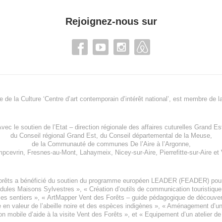
Rejoignez-nous sur
re de la Culture ‘Centre d’art contemporain d’intérêt national’, est membre de
l
vec le soutien de l’
Etat – direction régionale des affaires cuturelles Grand Es
du
Conseil régional Grand Est
, du
Conseil départemental de la Meuse
,
de la
Communauté de communes De l’Aire à l’Argonne
,
pcevrin
,
Fresnes-au-Mont
,
Lahaymeix
,
Nicey-sur-Aire
,
Pierrefitte-sur-Aire
et
orêts a bénéficié du soutien du programme européen
LEADER (FEADER)
pour
odules Maisons Sylvestres
», «
Création d’outils de communication touristiqu
les sentiers », «
ArtMapper Vent des Forêts
– guide pédagogique de découverte
e en valeur de l’abeille noire et des espèces indigène
s », «
Aménagement d’un p
on mobile d’aide à la visite Vent des Forêts
», et «
Equipement d’un atelier de