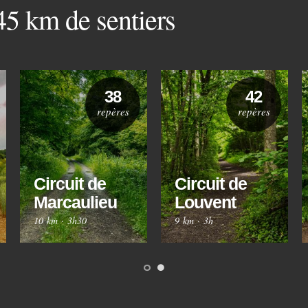
 45 km de sentiers
38
42
repères
repères
Circuit de
Circuit de
Marcaulieu
Louvent
10 km
·
3h30
9 km
·
3h