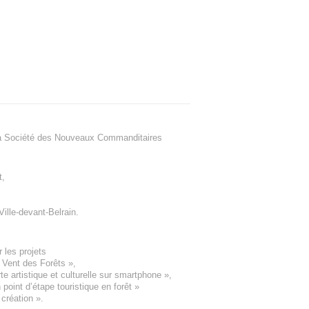
a Société des Nouveaux Commanditaires
t
,
Ville-devant-Belrain
.
 les projets
e Vent des Forêts
»,
 artistique et culturelle sur smartphone »,
oint d’étape touristique en forêt
»
 création
».