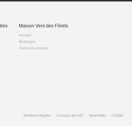
tres
Maison Vent des Fôrets
Accueil
Historique
Atelier de création
Mentions légales
À propos de VdF
Newsletter
Crédits