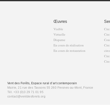
Œuvres
Sen
Visible
Circ
Virtuelle
Circ
Disparue
Cour
En cours de réalisation
Circ
En cours de restauration
circ
Circ
Circ
Vent des Forêts, Espace rural d’art contemporain
Mairie, 21 rue des Tassons 55 260 Fresnes-au-Mont, France
Tél. +33 (0)3 29 71 01 95
contact@ventdesforets.org