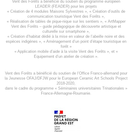
Vent des Forêts a bénéficié du soutien du programme européen
LEADER (FEADER)
pour les projets
«
Création de 4 modules Maisons Sylvestres
», «
Création d’outils de
communication touristique Vent des Forêts
»,
« Réalisation de tables de pique-nique sur les sentiers », «
ArtMapper
Vent des Forêts
– guide pédagogique de découverte artistique et
culturelle sur smartphone »,
«
Création d’habitat dédié à la mise en valeur de l’abeille noire et des
espèces indigène
s », «
Aménagement d’un point d’étape touristique en
forêt
»
«
Application mobile d’aide à la visite Vent des Forêts
», et «
Equipement d’un atelier de création
».
Vent des Forêts a bénéficié du soutien de l’Office Franco-allemand pour
la Jeunesse
OFAJ/DFJW
pour le
European Ceramic Art Schools Project
2018-2020
,
dans le cadre du programme « Séminaires universitaires Trinationales »
France-Allemagne-Roumanie.