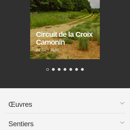
Circuit de la Croix
Circ
Camonin
Mar
14 km
·
4h30
10 km
Œuvres
Sentiers