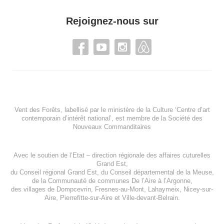
Rejoignez-nous sur
Vent des Forêts, labellisé par le ministère de la Culture ‘Centre d’art
contemporain d’intérêt national’, est membre de
la Société des
Nouveaux Commanditaires
Avec le soutien de l’
Etat – direction régionale des affaires cuturelles
Grand Est
,
du
Conseil régional Grand Est
, du
Conseil départemental de la Meuse
,
de la
Communauté de communes De l’Aire à l’Argonne
,
des villages de
Dompcevrin
,
Fresnes-au-Mont
,
Lahaymeix
,
Nicey-sur-
Aire
,
Pierrefitte-sur-Aire
et
Ville-devant-Belrain
.