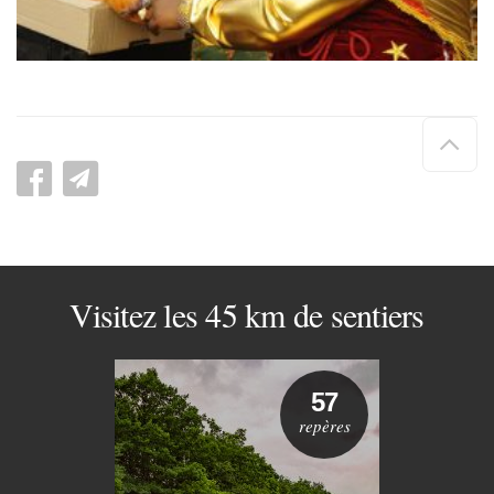
Hau
de
pag
Visitez les 45 km de sentiers
57
repères