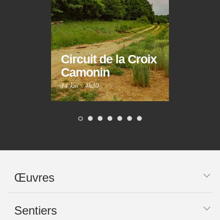
Circuit de la Croix
Circ
Camonin
Mar
14 km
·
4h30
10 km
Œuvres
Sentiers