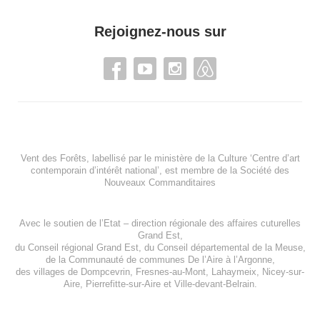
Rejoignez-nous sur
Vent des Forêts, labellisé par le ministère de la Culture ‘Centre d’art
contemporain d’intérêt national’, est membre de
la Société des
Nouveaux Commanditaires
Avec le soutien de l’
Etat – direction régionale des affaires cuturelles
Grand Est
,
du
Conseil régional Grand Est
, du
Conseil départemental de la Meuse
,
de la
Communauté de communes De l’Aire à l’Argonne
,
des villages de
Dompcevrin
,
Fresnes-au-Mont
,
Lahaymeix
,
Nicey-sur-
Aire
,
Pierrefitte-sur-Aire
et
Ville-devant-Belrain
.