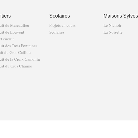
tiers
Scolaires
Maisons Sylves
uit de Marcaulieu
Projets en cours
Le Nichoir
uit de Louvent
Scolaires
La Noisette
t circuit
uit des Trois Fontaines
uit du Gros Caillou
uit de la Croix Camonin
uit du Gros Charme