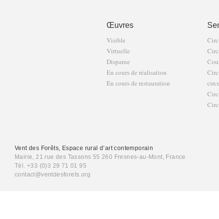
Œuvres
Sen
Visible
Circ
Virtuelle
Circ
Disparue
Cour
En cours de réalisation
Circ
En cours de restauration
circ
Circ
Circ
Vent des Forêts, Espace rural d’art contemporain
Mairie, 21 rue des Tassons 55 260 Fresnes-au-Mont, France
Tél. +33 (0)3 29 71 01 95
contact@ventdesforets.org