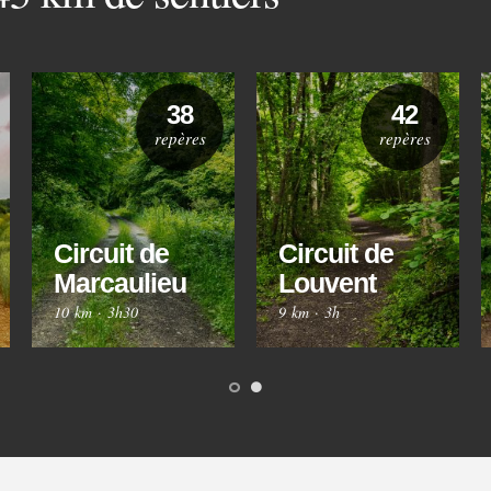
38
42
repères
repères
Circuit de
Circuit de
Marcaulieu
Louvent
10 km
·
3h30
9 km
·
3h