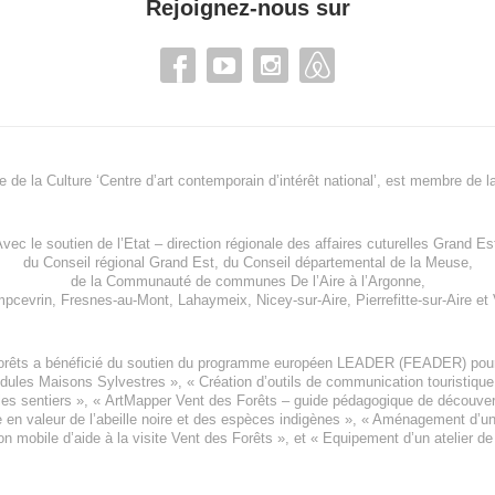
Rejoignez-nous sur
re de la Culture ‘Centre d’art contemporain d’intérêt national’, est membre de
l
vec le soutien de l’
Etat – direction régionale des affaires cuturelles Grand Es
du
Conseil régional Grand Est
, du
Conseil départemental de la Meuse
,
de la
Communauté de communes De l’Aire à l’Argonne
,
pcevrin
,
Fresnes-au-Mont
,
Lahaymeix
,
Nicey-sur-Aire
,
Pierrefitte-sur-Aire
et
orêts a bénéficié du soutien du programme européen
LEADER (FEADER)
pour
odules Maisons Sylvestres
», «
Création d’outils de communication touristiqu
les sentiers », «
ArtMapper Vent des Forêts
– guide pédagogique de découverte
e en valeur de l’abeille noire et des espèces indigène
s », «
Aménagement d’un p
on mobile d’aide à la visite Vent des Forêts
», et «
Equipement d’un atelier de