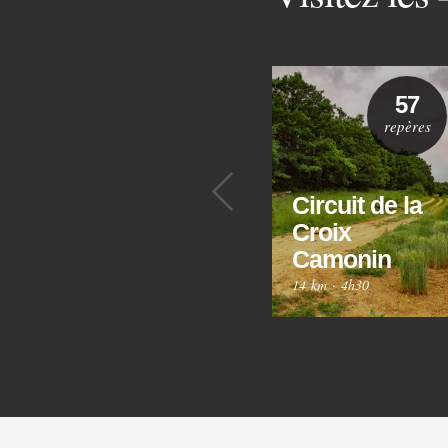
57
repères
Précédent
Circuit de la
Croix
Camonin
14 km
·
4h30