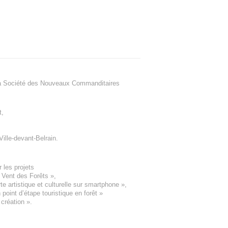
a Société des Nouveaux Commanditaires
t
,
Ville-devant-Belrain
.
 les projets
e Vent des Forêts
»,
 artistique et culturelle sur smartphone »,
oint d’étape touristique en forêt
»
 création
».