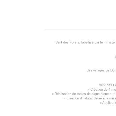
Vent des Forêts, labellisé par le ministè
A
des villages de
Dom
Vent des F
«
Création de 4 m
« Réalisation de tables de pique-nique sur 
«
Création d’habitat dédié à la mis
«
Applicati