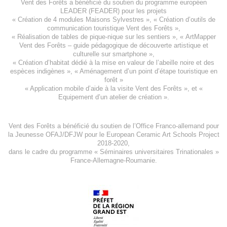
Vent des Forêts a bénéficié du soutien du programme européen
LEADER (FEADER)
pour les projets
«
Création de 4 modules Maisons Sylvestres
», «
Création d’outils de
communication touristique Vent des Forêts
»,
« Réalisation de tables de pique-nique sur les sentiers », «
ArtMapper
Vent des Forêts
– guide pédagogique de découverte artistique et
culturelle sur smartphone »,
«
Création d’habitat dédié à la mise en valeur de l’abeille noire et des
espèces indigène
s », «
Aménagement d’un point d’étape touristique en
forêt
»
«
Application mobile d’aide à la visite Vent des Forêts
», et «
Equipement d’un atelier de création
».
Vent des Forêts a bénéficié du soutien de l’Office Franco-allemand pour
la Jeunesse
OFAJ/DFJW
pour le
European Ceramic Art Schools Project
2018-2020
,
dans le cadre du programme « Séminaires universitaires Trinationales »
France-Allemagne-Roumanie.