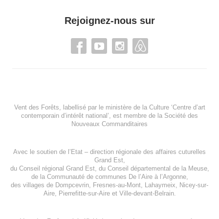
Rejoignez-nous sur
Vent des Forêts, labellisé par le ministère de la Culture ‘Centre d’art
contemporain d’intérêt national’, est membre de
la Société des
Nouveaux Commanditaires
Avec le soutien de l’
Etat – direction régionale des affaires cuturelles
Grand Est
,
du
Conseil régional Grand Est
, du
Conseil départemental de la Meuse
,
de la
Communauté de communes De l’Aire à l’Argonne
,
des villages de
Dompcevrin
,
Fresnes-au-Mont
,
Lahaymeix
,
Nicey-sur-
Aire
,
Pierrefitte-sur-Aire
et
Ville-devant-Belrain
.