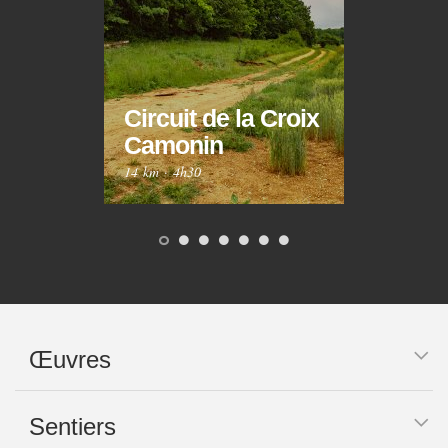
Circuit de la Croix
Circ
Camonin
Mar
14 km
·
4h30
10 km
Œuvres
Sentiers