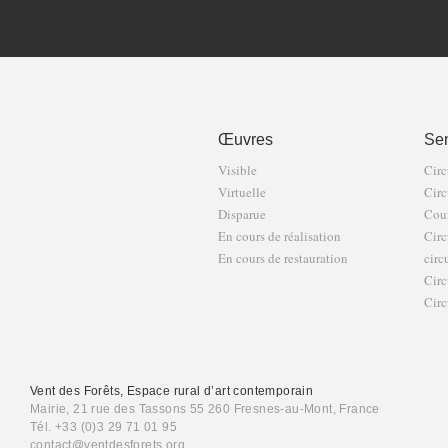
Œuvres
Sen
Visible
Circ
Virtuelle
Circ
Disparue
Cour
En cours de réalisation
Circ
En cours de restauration
circ
Circ
Circ
Vent des Forêts, Espace rural d’art contemporain
Mairie, 21 rue des Tassons 55 260 Fresnes-au-Mont, France
Tél. +33 (0)3 29 71 01 95
contact@ventdesforets.org