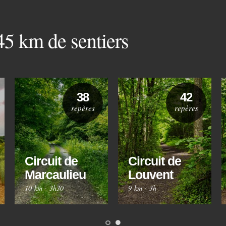
 45 km de sentiers
38
42
repères
repères
Circuit de
Circuit de
Marcaulieu
Louvent
10 km
·
3h30
9 km
·
3h