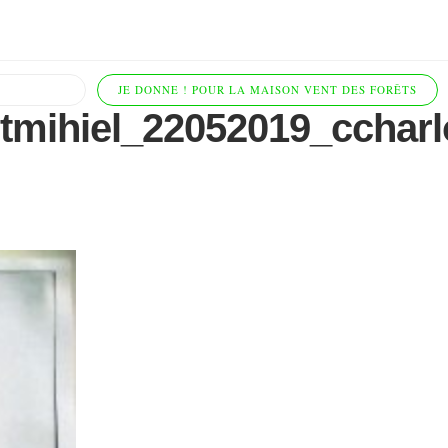
JE DONNE ! POUR LA MAISON VENT DES FORÊTS
ntmihiel_22052019_cchar