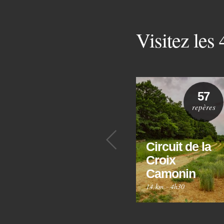
Visitez les
57
repères
Précédent
Circuit de la
Croix
Camonin
14 km
·
4h30