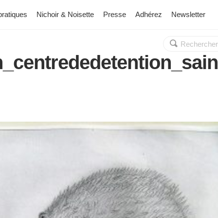
pratiques
Nichoir & Noisette
Presse
Adhérez
Newsletter
Rechercher :
OK
on_centrededetention_sai