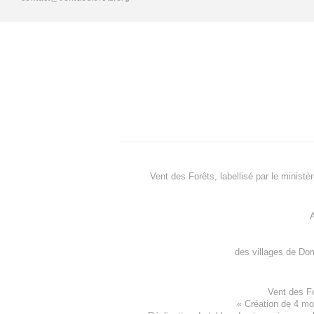
Vent des Forêts, labellisé par le ministè
A
des villages de
Dom
Vent des F
«
Création de 4 m