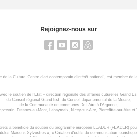
Rejoignez-nous sur
re de la Culture ‘Centre d’art contemporain d’intérêt national’, est membre de
l
vec le soutien de l’
Etat – direction régionale des affaires cuturelles Grand Es
du
Conseil régional Grand Est
, du
Conseil départemental de la Meuse
,
de la
Communauté de communes De l’Aire à l’Argonne
,
pcevrin
,
Fresnes-au-Mont
,
Lahaymeix
,
Nicey-sur-Aire
,
Pierrefitte-sur-Aire
et
orêts a bénéficié du soutien du programme européen
LEADER (FEADER)
pour
odules Maisons Sylvestres
», «
Création d’outils de communication touristiqu