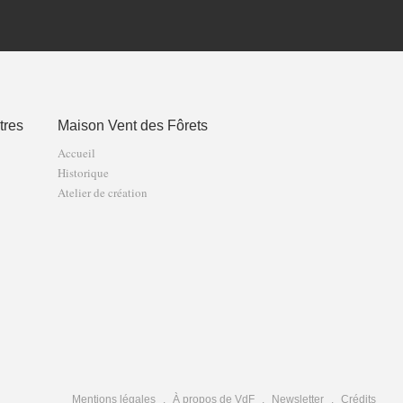
tres
Maison Vent des Fôrets
Accueil
Historique
Atelier de création
Mentions légales
À propos de VdF
Newsletter
Crédits