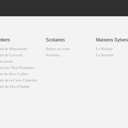
tiers
Scolaires
Maisons Sylves
uit de Marcaulieu
Projets en cours
Le Nichoir
uit de Louvent
Scolaires
La Noisette
t circuit
uit des Trois Fontaines
uit du Gros Caillou
uit de la Croix Camonin
uit du Gros Charme