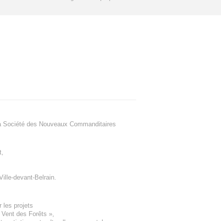
a Société des Nouveaux Commanditaires
t
,
Ville-devant-Belrain
.
 les projets
e Vent des Forêts
»,