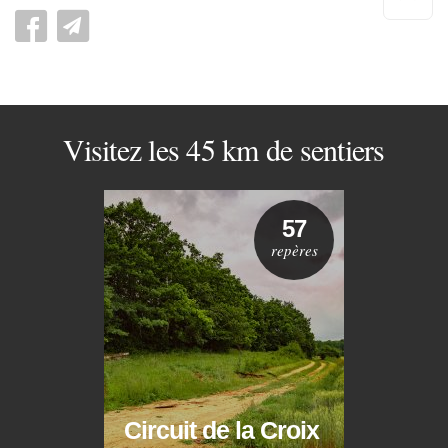
pag
Visitez les 45 km de sentiers
57
repères
Circuit de la Croix
Circ