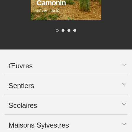
Camonin
Mar
14 km
·
4h30
10 km
Œuvres
Sentiers
Scolaires
Maisons Sylvestres