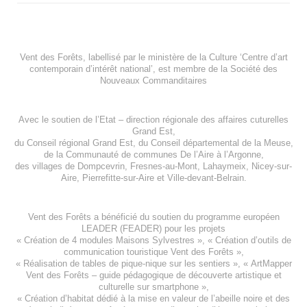
Vent des Forêts, labellisé par le ministère de la Culture ‘Centre d’art
contemporain d’intérêt national’, est membre de
la Société des
Nouveaux Commanditaires
Avec le soutien de l’
Etat – direction régionale des affaires cuturelles
Grand Est
,
du
Conseil régional Grand Est
, du
Conseil départemental de la Meuse
,
de la
Communauté de communes De l’Aire à l’Argonne
,
des villages de
Dompcevrin
,
Fresnes-au-Mont
,
Lahaymeix
,
Nicey-sur-
Aire
,
Pierrefitte-sur-Aire
et
Ville-devant-Belrain
.
Vent des Forêts a bénéficié du soutien du programme européen
LEADER (FEADER)
pour les projets
«
Création de 4 modules Maisons Sylvestres
», «
Création d’outils de
communication touristique Vent des Forêts
»,
« Réalisation de tables de pique-nique sur les sentiers », «
ArtMapper
Vent des Forêts
– guide pédagogique de découverte artistique et
culturelle sur smartphone »,
«
Création d’habitat dédié à la mise en valeur de l’abeille noire et des