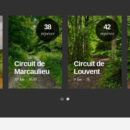
38
42
repères
repères
Circuit de
Circuit de
Marcaulieu
Louvent
10 km
·
3h30
9 km
·
3h