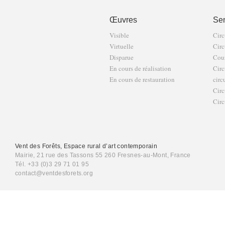
Œuvres
Sen
Visible
Circ
Virtuelle
Circ
Disparue
Cour
En cours de réalisation
Circ
En cours de restauration
circ
Circ
Circ
Vent des Forêts, Espace rural d’art contemporain
Mairie, 21 rue des Tassons 55 260 Fresnes-au-Mont, France
Tél. +33 (0)3 29 71 01 95
contact@ventdesforets.org