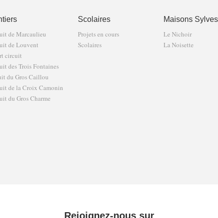
tiers
Scolaires
Maisons Sylves
uit de Marcaulieu
Projets en cours
Le Nichoir
uit de Louvent
Scolaires
La Noisette
t circuit
uit des Trois Fontaines
uit du Gros Caillou
uit de la Croix Camonin
uit du Gros Charme
Rejoignez-nous sur