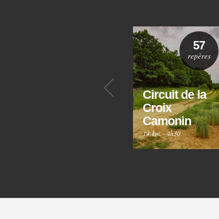
57
repères
Précédent
Circuit de la
Croix
Camonin
14 km
·
4h30