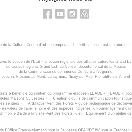
re de la Culture ‘Centre d’art contemporain d’intérêt national’, est membre de
l
vec le soutien de l’
Etat – direction régionale des affaires cuturelles Grand Es
du
Conseil régional Grand Est
, du
Conseil départemental de la Meuse
,
de la
Communauté de communes De l’Aire à l’Argonne
,
pcevrin
,
Fresnes-au-Mont
,
Lahaymeix
,
Nicey-sur-Aire
,
Pierrefitte-sur-Aire
et
orêts a bénéficié du soutien du programme européen
LEADER (FEADER)
pour
odules Maisons Sylvestres
», «
Création d’outils de communication touristiqu
les sentiers », «
ArtMapper Vent des Forêts
– guide pédagogique de découverte
e en valeur de l’abeille noire et des espèces indigène
s », «
Aménagement d’un p
on mobile d’aide à la visite Vent des Forêts
», et «
Equipement d’un atelier de
 de l’Office Franco-allemand pour la Jeunesse
OFAJ/DFJW
pour le
European C