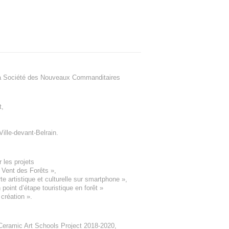
a Société des Nouveaux Commanditaires
t
,
Ville-devant-Belrain
.
 les projets
e Vent des Forêts
»,
 artistique et culturelle sur smartphone »,
oint d’étape touristique en forêt
»
 création
».
eramic Art Schools Project 2018-2020
,