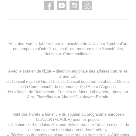
Vent des Forêts, labellisé par le ministère de la Culture ‘Centre d’art
contemporain d’intérêt national’, est membre de
la Société des
Nouveaux Commanditaires
Avec le soutien de l’
Etat – direction régionale des affaires cuturelles
Grand Est
,
du
Conseil régional Grand Est
, du
Conseil départemental de la Meuse
,
de la
Communauté de communes De l’Aire à l’Argonne
,
des villages de
Dompcevrin
,
Fresnes-au-Mont
,
Lahaymeix
,
Nicey-sur-
Aire
,
Pierrefitte-sur-Aire
et
Ville-devant-Belrain
.
Vent des Forêts a bénéficié du soutien du programme européen
LEADER (FEADER)
pour les projets
«
Création de 4 modules Maisons Sylvestres
», «
Création d’outils de
communication touristique Vent des Forêts
»,
« Réalisation de tables de pique-nique sur les sentiers », «
ArtMapper