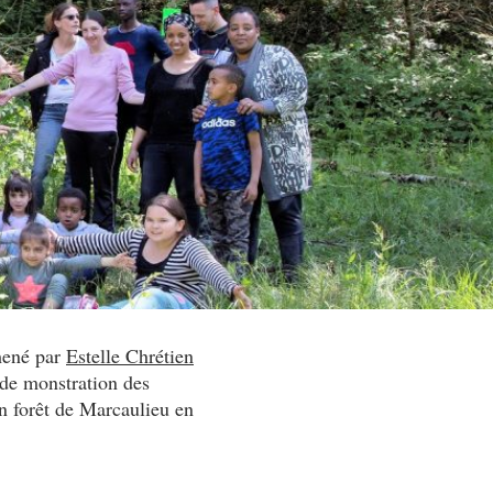
 mené par
Estelle Chrétien
 de monstration des
 en forêt de Marcaulieu en