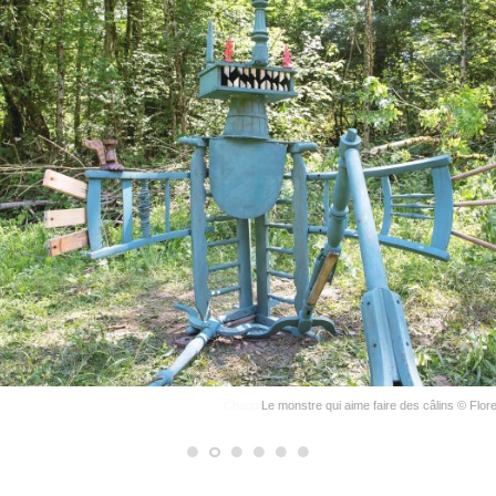
ent
Le monstre qui aime faire des câlins © Flo