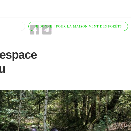
JE DONNE ! POUR LA MAISON VENT DES FORÊTS
l espace
u