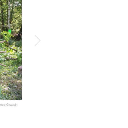
Suivant
rence Grappin