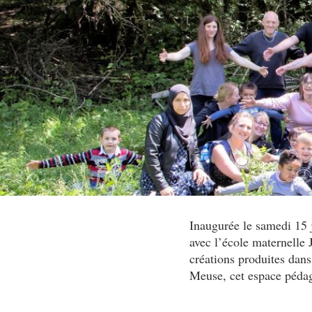
Inaugurée le samedi 15 j
avec l’école maternelle
créations produites dans 
Meuse, cet espace pédag